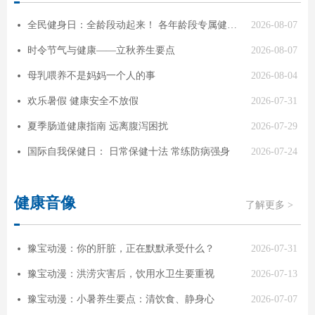
全民健身日：全龄段动起来！ 各年龄段专属健身指南
2026-08-07
넸
时令节气与健康——立秋养生要点
2026-08-07
넸
母乳喂养不是妈妈一个人的事
2026-08-04
넸
欢乐暑假 健康安全不放假
2026-07-31
넸
夏季肠道健康指南 远离腹泻困扰
2026-07-29
넸
国际自我保健日： 日常保健十法 常练防病强身
2026-07-24
넸
健康音像
了解更多 >
豫宝动漫：你的肝脏，正在默默承受什么？
2026-07-31
넸
豫宝动漫：洪涝灾害后，饮用水卫生要重视
2026-07-13
넸
豫宝动漫：小暑养生要点：清饮食、静身心
2026-07-07
넸