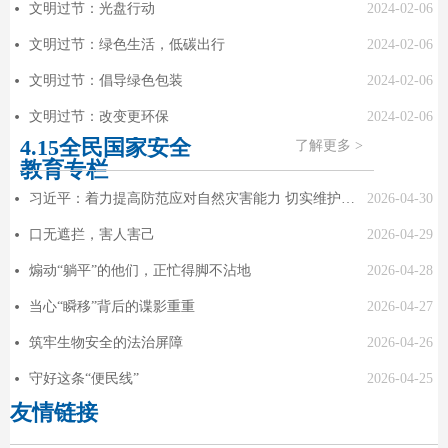
文明过节：光盘行动
2024-02-06
넸
文明过节：绿色生活，低碳出行
2024-02-06
넸
文明过节：倡导绿色包装
2024-02-06
넸
文明过节：改变更环保
2024-02-06
넸
4.15全民国家安全
了解更多 >
教育专栏
习近平：着力提高防范应对自然灾害能力 切实维护人民群众生命财产安全
2026-04-30
넸
口无遮拦，害人害己
2026-04-29
넸
煽动“躺平”的他们，正忙得脚不沾地
2026-04-28
넸
当心“瞬移”背后的谍影重重
2026-04-27
넸
筑牢生物安全的法治屏障
2026-04-26
넸
守好这条“便民线”
2026-04-25
넸
友情链接