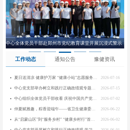
넳
넲
学习
中心全体党员干部赴郑州市党纪教育课堂开展沉浸式警示
从
教育活动
王
工作动态
通知公告
豫健资讯
夏日送清凉 健康护万家 “健康小站”志愿服务活动走进灵宝
2026-07-16
넸
中心党支部举办树立和践行正确政绩观专题党课
2026-07-15
넸
中心组织全体党员干部收看 庆祝中国共产党成立 105 周年大会
2026-07-02
넸
仲夏赋雅趣，粽香迎端午——省卫生健康委举办“我们的节日·端午”主题文化活动
2026-06-22
넸
从“启蒙山区”到“服务乡村” “健康乡村行”首站走进西华县王桥村
2026-06-02
넸
中心党支部开展树立和践行正确政绩观 学习教育集中学习研讨
2026-06-01