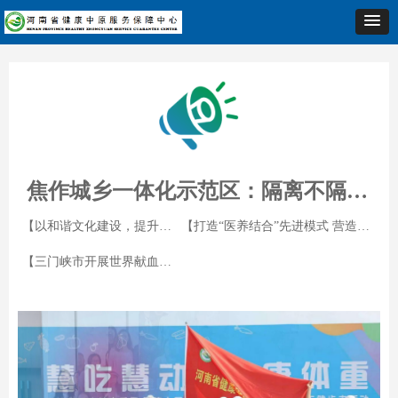
焦作城乡一体化示范区：隔离不隔爱 “五心”显真情
【以和谐文化建设，提升乡镇卫生院软实力】
【打造“医养结合”先进模式 营造濮阳老人幸福港湾】
【三门峡市开展世界献血者日主题活动】