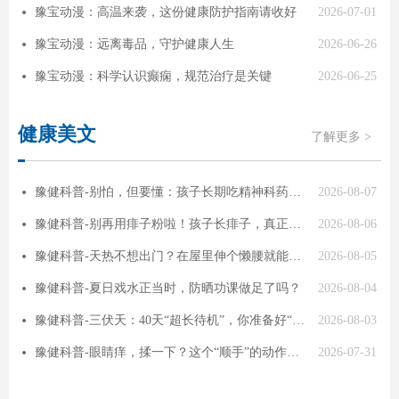
豫宝动漫：高温来袭，这份健康防护指南请收好
2026-07-01
넸
豫宝动漫：远离毒品，守护健康人生
2026-06-26
넸
豫宝动漫：科学认识癫痫，规范治疗是关键
2026-06-25
넸
健康美文
了解更多 >
豫健科普-别怕，但要懂：孩子长期吃精神科药物，副作用怎么管？
2026-08-07
넸
豫健科普-别再用痱子粉啦！孩子长痱子，真正有用的是……
2026-08-06
넸
豫健科普-天热不想出门？在屋里伸个懒腰就能养生
2026-08-05
넸
豫健科普-夏日戏水正当时，防晒功课做足了吗？
2026-08-04
넸
豫健科普-三伏天：40天“超长待机”，你准备好“冬病夏治”了吗？
2026-08-03
넸
豫健科普-眼睛痒，揉一下？这个“顺手”的动作代价有多大
2026-07-31
넸