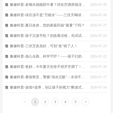
豫健科普-多喝水就能防中暑？待在空调房就没事？这些“防暑”误区，很多人都中招了！
2026-07-29
뀴
豫健科普-绿豆汤不是“万能水”——三伏天喝绿豆汤，这3个误区你中了几个？
2026-07-28
뀴
豫健科普-夏日炎炎，您的家庭药箱“避暑”了吗？
2026-07-27
뀴
豫健科普-孩子沉迷手机？别急着没收，先试试这几个方法
2026-07-24
뀴
豫健科普-三伏艾灸虽好，可别“灸”错了人！
2026-07-23
뀴
豫健科普-放心去跑，科学守护！——孩子们的暑期跑步安全小常识
2026-07-22
뀴
豫健科普-爸妈，今年夏天别舍不得开空调了！老年人夏季防暑健康管理指南
2026-07-20
뀴
豫健科普-暑假将至，警惕“溺水沉默”：水深不足3厘米也能致命！
2026-07-17
뀴
豫健科普-放假≠放养，别让孩子的视力“断崖式下跌”
2026-07-16
뀴
<
1
2
3
4
5
>