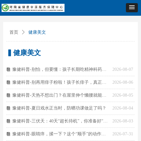
首页
ꄲ
健康美文
▍健康美文
豫健科普-别怕，但要懂：孩子长期吃精神科药物，副作用怎么管？
2026-08-07
뀴
豫健科普-别再用痱子粉啦！孩子长痱子，真正有用的是……
2026-08-06
뀴
豫健科普-天热不想出门？在屋里伸个懒腰就能养生
2026-08-05
뀴
豫健科普-夏日戏水正当时，防晒功课做足了吗？
2026-08-04
뀴
豫健科普-三伏天：40天“超长待机”，你准备好“冬病夏治”了吗？
2026-08-03
뀴
豫健科普-眼睛痒，揉一下？这个“顺手”的动作代价有多大
2026-07-31
뀴