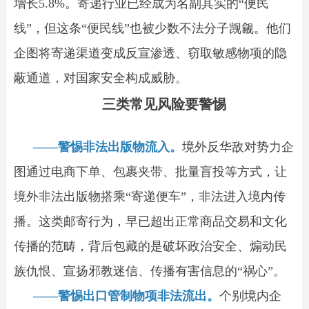
增长5.8%。寄递行业已经成为名副其实的“便民
线”，但这条“便民线”也被少数不法分子觊觎。他们
企图将寄递渠道变成反宣渗透、窃取敏感物项的隐
蔽通道，对国家安全构成威胁。
三类常见风险要警惕
——警惕非法出版物流入。
境外反华敌对势力企
图通过电商下单、包裹夹带、批量盲投等方式，让
境外非法出版物搭乘“寄递便车”，非法进入境内传
播。这类邮寄行为，早已超出正常商品交易和文化
传播的范畴，背后包藏的是破坏政治安全、煽动民
族仇恨、宣扬邪教迷信、传播有害信息的“祸心”。
——警惕出口管制物项非法流出。
个别境内企