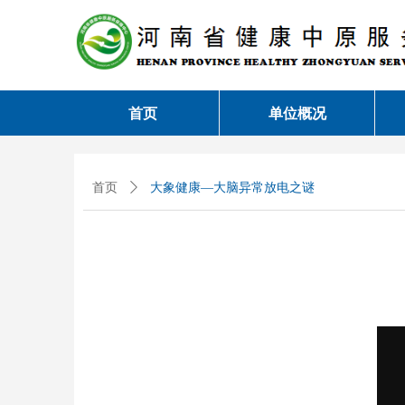
首页
单位概况
首页
ꄲ
大象健康—大脑异常放电之谜