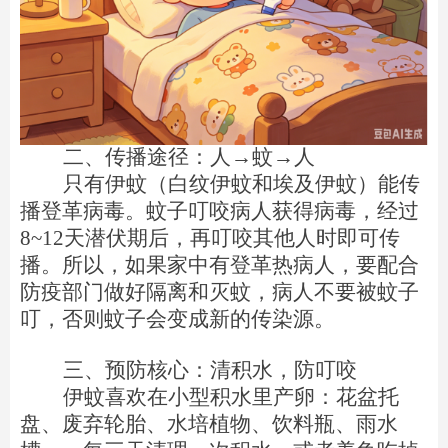
二、传播途径：人→蚊→人
只有伊蚊（白纹伊蚊和埃及伊蚊）能传
播登革病毒。蚊子叮咬病人获得病毒，经过
8
~
12天潜伏期后，再叮咬其他人时即可传
播。所以，如果家中有登革热病人，要配合
防疫部门做好隔离和灭蚊
，
病人不要被蚊子
叮，否则蚊子会变成新的传染源。
三、预防核心：清积水，防叮咬
伊蚊喜欢在小型积水里产卵：花盆托
盘、废弃轮胎、水培植物、饮料瓶、雨水