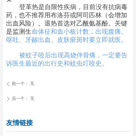
登革热是自限性疾病，目前没有抗病毒
药，也不推荐用布洛芬或阿司匹林（会增加
出血风险）。退热首选对乙酰氨基酚。关键
是监测生
命体征和血小板计数，出现腹痛、
呕吐、牙龈出血、皮肤瘀斑时要立即就医。
被蚊子咬后出现高烧伴骨痛，一定要告
诉医生最近的出行史和蚊虫叮咬史。
前一个：
无
ꄴ
后一个：
无
ꄲ
友情链接