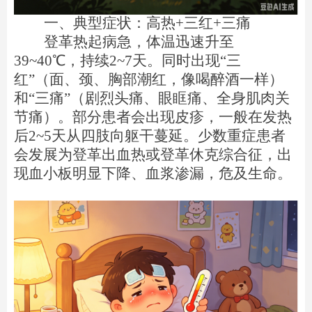
一、典型症状：高热+三红+三痛
登革热起病急，体温迅速升至
39
~
40℃，持续2
~
7天。同时出现“三
红”（面、颈、胸部潮红，像喝醉酒一样）
和“三痛”（剧烈头痛、眼眶痛、全身肌肉关
节痛）。部分患者会出现皮疹，一般在发热
后2
~
5天从四肢向躯干蔓延。少数重症患者
会发展为登革出血热或登革休克综合征，出
现血小板明显下降、血浆渗漏，危及生命。