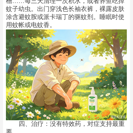
槽……每三天清理一次积水，或者养鱼吃掉
蚊子幼虫。出门穿浅色长袖衣裤，裸露皮肤
涂含避蚊胺或派卡瑞丁的驱蚊剂。睡眠时使
用蚊帐或电蚊香。
四、治疗：没有特效药，对症支持最重
要