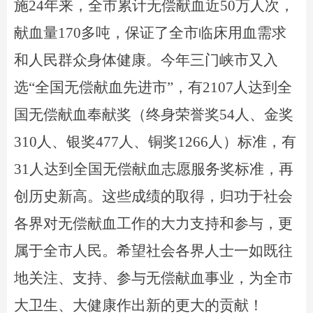
施
24
年来
，
全市累计无偿献血近50万人次，
献血量1
7
0多吨，保证了
全市
临床用血
需求
和人民群众身体健康
。
今年
三门峡市
又入
选
“全
国
无偿献血先进市”，有
2107
人
达到
全
国无偿献血奉献奖（终身荣誉奖5
4
人、金奖
3
10
人、银奖4
77
人、铜奖1
266
人）
标准
，
有
3
1
人
达到
全国无偿献血
志愿
服务奖
标准
，再
创历史新高。这些成绩的取得，归功于社会
各界对无偿献血工作的大力支持和参与，更
属于全市人民。希望社会各界人士一如既往
地关注、支持、参与无偿献血事业，为全市
大卫生、大健康作出新的更大的贡献！