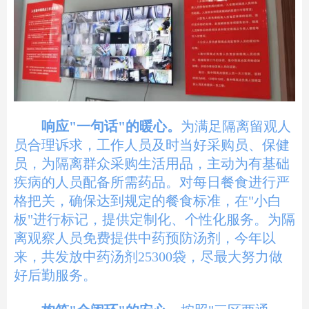
响应"一句话"的暖心。
为满足隔离留观人
员合理诉求，工作人员及时当好采购员、保健
员，为隔离群众采购生活用品，主动为有基础
疾病的人员配备所需药品。对每日餐食进行严
格把关，确保达到规定的餐食标准，在"小白
板"进行标记，提供定制化、个性化服务。为隔
离观察人员免费提供中药预防汤剂，
今年以
来，共发放中药汤剂25300袋，
尽最大努力做
好后勤服务。