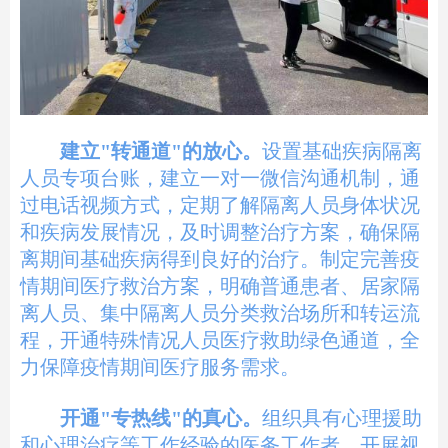
建立"转通道"的放心。
设置基础疾病隔离
人员专项台账，建立一对一微信沟通机制，通
过电话视频方式，定期了解隔离人员身体状况
和疾病发展情况，及时调整治疗方案，确保隔
离期间基础疾病得到良好的治疗。制定完善疫
情期间医疗救治方案，明确普通患者、居家隔
离人员、集中隔离人员分类救治场所和转运流
程，开通特殊情况人员医疗救助绿色通道，全
力保障疫情期间医疗服务需求。
开通"专热线"的真心。
组织具有心理援助
和心理治疗等工作经验的医务工作者，开展视