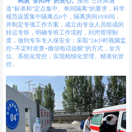
构筑"全闭环"的安心。
按照"三区两通
道"标准和"定点集中、单间隔离"的要求，科学
规范设置集中隔离点6个，隔离房间1030间，
并制定专项工作方案，成立由专业人员组成的
转运专班，明确专班工作流程，封闭管理制
度，做到专车专人保安全；采取"24小时视频监
控+不定时巡查+微信电话提醒"的方式，全方
位、系统化管控，实现精细化管理、精准化管
控
。