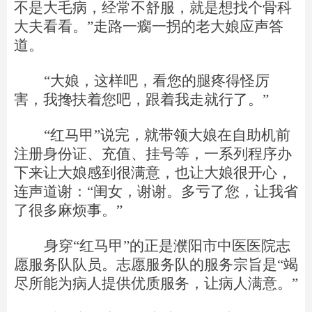
不是大毛病，
经常不舒服，
就是想找个骨科
大夫
看看
。
”
走路一瘸一拐的老大娘应声答
道。
“
大
娘
，这样吧，看您
的腿
疼
得怪厉
害
，我搀扶着您吧，跟着我走就行了
。
”
“
红马
甲
”
说完，就带领大
娘
在自助机前
注册身份证、充值、挂号等，一系列程序办
下来让大
娘
感到很满意，也让大
娘
很开心，
连声
道谢
：
“
闺女，谢谢。多亏了您，让我省
了很多麻烦事
。
”
身
穿
“
红马
甲
”
的正是濮阳市中医医院志
愿服务队队员
。
志愿服务队的
服务宗旨
是
“
竭
尽所能为病人提供优质服务，让病人满意
。
”