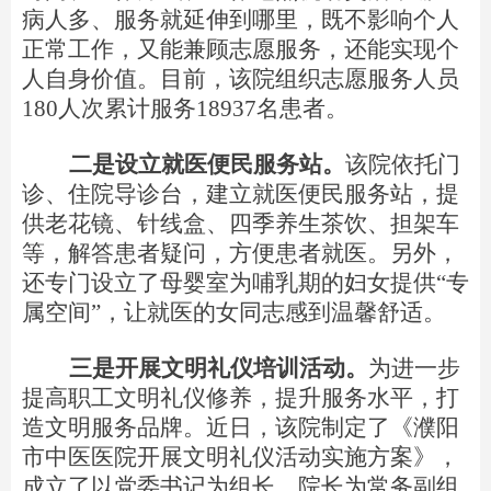
病人多、服务就延伸到哪里，既不影响个人
正常工作，又能兼顾志愿服务，还能实现个
人自身价值。目前，该院组织志愿服务人
员
18
0
人次累计服
务
1893
7
名患者。
二是设立就医便民服务站。
该院依托门
诊、住院导诊台，建立就医便民服务站，提
供老花镜、针线盒、四季养生茶饮、担架车
等，解答患者疑问，方便患者就医。另外，
还专门设立了母婴室为哺乳期的妇女提
供
“
专
属空
间
”
，让就医的女同志感到温馨舒适。
三是开展文明礼仪培训活动。
为进一步
提高职工文明礼仪修养，提升服务水平，打
造文明服务品牌。近日，该院制定了《濮阳
市中医医院开展文明礼仪活动实施方案》，
成立了以党委书记为组长、院长为常务副组