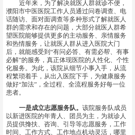
近年来
，为了解决
就医人群
就诊不便，
濮阳市中医医院
工作人员通过
问卷调查、电
话随访、面对面调查等
多种形式了解
就医人
群
的需求和存在的问题，大部分
就医人群
希
望医院能够提供更多的主动服务、亲情服务
和热情服务，让
就医人群
从进入医院大门
后，就能感受
到
“
有问必答、有需必帮、有事
必
解
”
的服务
，
真正体现医院的人性化、个性
化服务
。
为此，该院从细节小事入手，从流
程繁琐着手，从出入医院下手，为健康服务
做
好
“
加
法
”
，全过程、全流程服务好每一位
患者。
一是成立志愿服务队。
该院服务队成员
以新进医院的年青人、团员为主，为就诊人
员提供搀扶、咨询、引导等志愿服务，工作
时间、工作方式、工作地点机动灵活，哪里