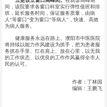
五是设立窗口高峰岗。
在就诊高峰期
间，该院要求各窗口科室实行弹性值班和排
班，延长服务时间，保证服务质量，由病
人
“
等窗
口
”
变为窗
口
“
等病
人
”
，快速、高效
为病人服务
。
健康服务永远在路上。濮阳市中医医院
将持续以能力作风建设为抓手，把为患者服
务抓在手里、扛在肩上、放在心里，以无我
的工作状态、以优良的工作作风赢得全市人
民的认可。
作者：丁林国
编辑：王鹏飞