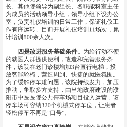
长、其他院领导为副组长、各职能科室主任
为成员的活动领导小组，领导小组下设办公
室，负责礼仪培训的日常工作，保证礼仪工
作有序运转。目前开展礼仪培
训
1
1
场次，累
计培
训
80
0
余人次。
四是改进服务基础条件。
为给行动不便
的就医人群提供便利，改造和完善服务条
件，该院
在老门诊楼增
加
3
台直行电梯，投
放智能轮椅，营造周到、快捷的就医氛围。
为了缓解停车难问题，该院持续发力，加压
推动，争取多方支持，由当地政府建设的濮
阳市中医医院公共停车场项目投入运营，该
停车场可容
纳
32
0
个机械式停车位，让患者
轻松停车不再
是
“
口
号
”
。