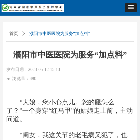
首页
ꄲ
濮阳市中医医院为服务“加点料”
濮阳市中医医院为服务“加点料”
发布日期：
2023-05-12
15:13
浏览量：
490
넶
“
大
娘
，您
小心
点儿。您
的腿
怎么
了
？
”
一个身
穿
“
红马
甲
”
的姑娘走上前，主动
问道。
“
闺女，我这
关节
的老毛病又犯了，也