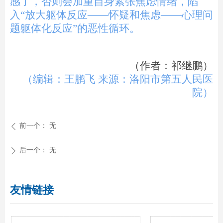
感了，否则会加重自身紧张焦虑情绪，陷
入“放大躯体反应——怀疑和焦虑——心理问
题躯体化反应”的恶性循环。
（作者：祁继鹏）
（
编辑：王鹏飞 来源：洛阳市第五人民医
院
）
前一个：
无
ꄴ
后一个：
无
ꄲ
友情链接