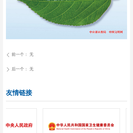
前一个：
无
ꄴ
后一个：
无
ꄲ
友情链接