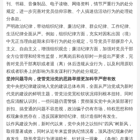
刊、书籍、音像制品、电子读物、网络资料，情节严重行为的处分
规定，进一步完善对党员信仰宗教、个人搞迷信活动行为的处理处
分条款。
严明政治纪律，带动组织纪律、廉洁纪律、群众纪律、工作纪律、
生活纪律全面从严。例如，组织纪律方面，充实对因私出国（境）
中无正当理由超期未归等行为的处分规定，引导党员干部摒弃个人
主义、自由主义，增强组织观念；廉洁纪律方面，加强对党员干部
全方位管理和经常性监督，对离岗后和在职时一并提出严要求，完
善对党员干部离职或者退（离）休后违规从业行为，以及利用原职
权或者职务上的影响为亲友谋利行为的处分规定。
坚持问题导向，使管党治党的思路举措更加科学严密有效
党中央把纪律建设纳入党的建设总体布局，全面从严治党成为新时
代党的建设的鲜明主题，管党治党宽松软状况得到根本扭转。同时
也应清醒认识到，一些问题仍需警惕：贯彻落实党中央决策部署打
折扣、搞变通的问题不容忽视，政治骗子仍有市场，特权思想和特
权现象依然存在，违反国家财经纪律、统计造假时有发生。
以作风建设为例，新时代以来，党中央持之以恒纠“四风”树新风，
取得显著成效，同时从近年来监督执纪情况看，顶风违纪现象仍时
有发生，隐形变异行为潜滋暗长。针对这一现象，《条例》在廉洁