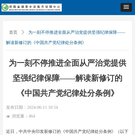
首页
ꄲ
为一刻不停推进全面从严治党提供坚强纪律保障——
解读新修订的《中国共产党纪律处分条例》
为一刻不停推进全面从严治党提供
坚强纪律保障——解读新修订的
《中国共产党纪律处分条例》
发布日期：
2024-06-11
10:54
浏览量：
464
넶
近日，中共中央印发新修订的《中国共产党纪律处分条例》（以下