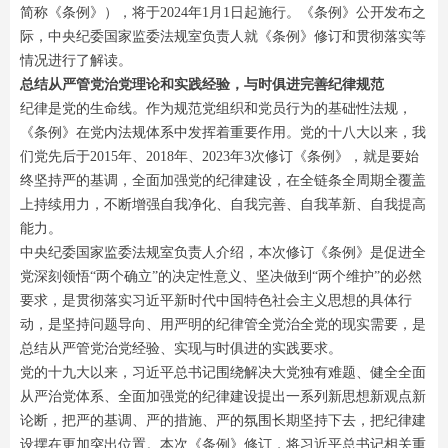
简称《条例》），将于2024年1月1日起施行。《条例》公开发布之
际，中央纪委国家监委法规室负责人就《条例》修订和贯彻落实等
情况进行了解读。
总结从严管党治党理论和实践经验，与时俱进完善纪律规范
纪律是党的生命线。作为规范党组织和党员行为的基础性法规，
《条例》在党内法规体系中发挥着重要作用。党的十八大以来，我
们党先后于2015年、2018年、2023年3次修订《条例》，就是要始
终坚持严的基调，全面加强党的纪律建设，在全链条全周期全覆盖
上持续用力，不断增强自我净化、自我完善、自我革新、自我提高
能力。
中央纪委国家监委法规室负责人介绍，本次修订《条例》是促进全
党深刻领悟“两个确立”的决定性意义、坚决做到“两个维护”的必然
要求，是贯彻落实习近平新时代中国特色社会主义思想的具体行
动，是坚持问题导向、用严明的纪律管全党治全党的现实需要，是
总结从严管党治党经验、实现与时俱进的实践要求。
党的十九大以来，习近平总书记围绕解决大党独有难题、健全全面
从严治党体系、全面加强党的纪律建设提出一系列新思想新观点新
论断，把严的基调、严的措施、严的氛围长期坚持下去，把纪律建
设摆在更加突出位置。本次《条例》修订，将习近平总书记相关重