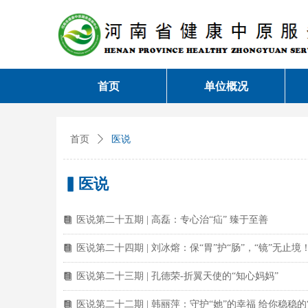
首页
单位概况
首页
ꄲ
医说
▍医说
医说第二十五期 | 高磊：专心治“疝” 臻于至善
뀴
医说第二十四期 | 刘冰熔：保“胃”护“肠”，“镜”无止境
뀴
医说第二十三期 | 孔德荣-折翼天使的“知心妈妈”
뀴
医说第二十二期 | 韩丽萍：守护“她”的幸福 给你稳稳的
뀴