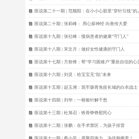
医说第二十一期 | 范顺阳：在小小心脏里“穿针引线”的
뀴
医说第二十期 | 张莉峰： 用心探神经 向善传大爱
뀴
医说第十九期 | 张社峰：慢病患者的健康“守门人”
뀴
医说第十八期 | 宋文月：做好女性健康的守门人
뀴
医说第十七期 | 方拴锋：帮“学习困难户”重拾自信的心
뀴
医说第十六期 | 刘灵：给宝宝无“陷”未来
뀴
医说第十五期 | 赵玉洲：筑牢肠胃免疫长城的白衣战士
뀴
医说第十四期 | 刘华：一根银针解千愁
뀴
医说第十三期 | 杜旭召：铁骨铮铮慰民心
뀴
医说第十二期 | 张鹏：在手术禁区，为孩子排雷
뀴
医说第十一期 | 蔡小平：愿聚四海力，决战肿瘤君！
뀴