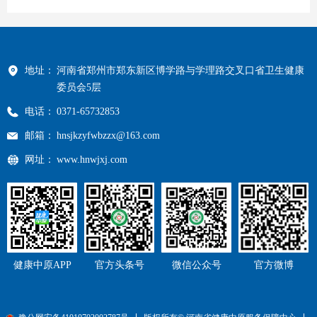
地址：
河南省郑州市郑东新区博学路与学理路交叉口省卫生健康
委员会5层
电话：
0371-65732853
邮箱：
hnsjkzyfwbzzx@163.com
网址：
www.hnwjxj.com
健康中原APP
官方头条号
微信公众号
官方微博