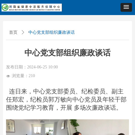
首页
ꄲ
中心党支部组织廉政谈话
中心党支部组织廉政谈话
发布日期：
2024-06-25
10:00
浏览量：
210
넶
连日来，中心党支部委员、纪检委员、副主
任郑宏，纪检员郭万敏向中心党员及年轻干部
围绕党纪学习教育，开展 多场次廉政谈话。