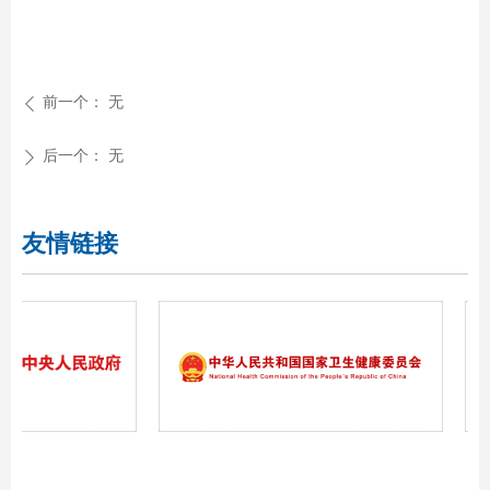
前一个：
无
ꄴ
后一个：
无
ꄲ
友情链接