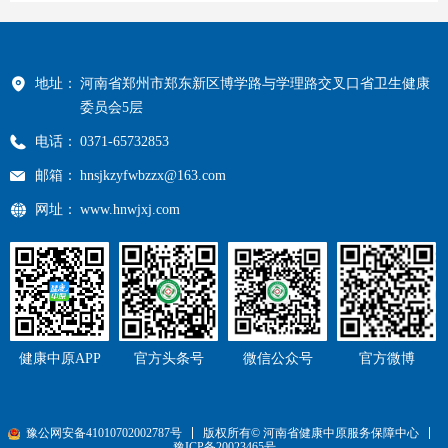
地址：
河南省郑州市郑东新区博学路与学理路交叉口省卫生健康
委员会5层
电话：
0371-65732853
邮箱：
hnsjkzyfwbzzx@163.com
网址：
www.hnwjxj.com
健康中原APP
官方头条号
微信公众号
官方微博
豫公网安备41010702002787号
版权所有© 河南省健康中原服务保障中心
豫ICP备20023465号